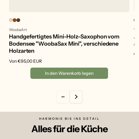
Anbieter:
An
WoobaArt
Wo
Handgefertigtes Mini-Holz-Saxophon vom
A
Bodensee "WoobaSax Mini", verschiedene
a
Holzarten
No
€2
Pr
Normaler
Von €95,00 EUR
Preis
In den Warenkorb legen
HARMONIE BIS INS DETAIL
Alles für die Küche