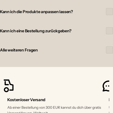
Kann ich die Produkte anpassen lassen?
Kann ich eine Bestellung zurückgeben?
Alle weiteren Fragen
Kostenloser Versand
Ku
Ab einer Bestellung von 300 EUR kannst du dich über gratis
Un
Versand freuen. Weltweit.
Na