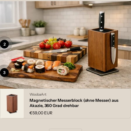
2
1
3
Anbieter:
WoobaArt
Magnetischer Messerblock (ohne Messer) aus
Akazie, 360 Grad drehbar
Normaler
€59,00 EUR
Preis