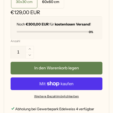
30x30 cm
60x60 cm
Normaler
€129,00 EUR
Preis
Noch
€300,00 EUR
für
kostenlosen Versand
!
0%
Anzahl
Erhöhe
die
Verringere
Menge
die
für
Menge
In den Warenkorb legen
Modernes
für
Wandbild
Modernes
&quot;Geometric
Wandbild
Flow&quot;
&quot;Geometric
aus
Flow&quot;
Weitere Bezahlmöglichkeiten
Holz,
aus
verschiedene
Holz,
Abholung bei
Gewerbepark Edelweiss 4
verfügbar
Größen
verschiedene