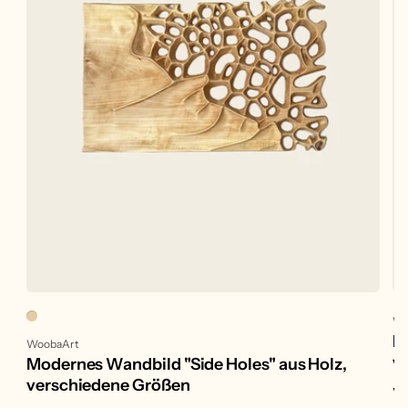
An
Wo
H
Anbieter:
WoobaArt
v
Modernes Wandbild "Side Holes" aus Holz,
verschiedene Größen
No
Vo