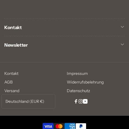
Kontakt
Newsletter
Kontakt
Impressum
AGB
Widerrufsbelehrung
Versand
Datenschutz
L
Deutschland (EUR €)
Facebook
Instagram
YouTube
a
n
d