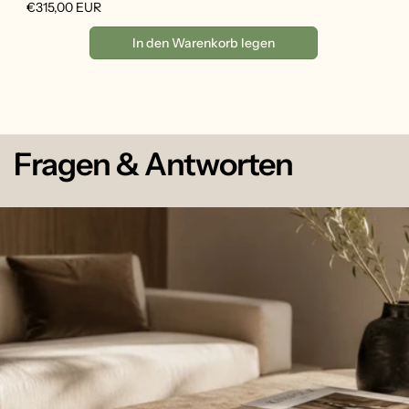
Pr
Normaler
€315,00 EUR
Preis
In den Warenkorb legen
Fragen & Antworten