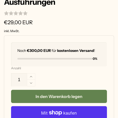
Ausführungen
Normaler
€29,00 EUR
Preis
inkl. MwSt.
Noch
€300,00 EUR
für
kostenlosen Versand
!
0%
Anzahl
Erhöhe
die
Verringere
Menge
die
für
Menge
In den Warenkorb legen
Handgefertigte,
für
gravierte
Handgefertigte,
Schmuckdose
gravierte
&quot;Ying