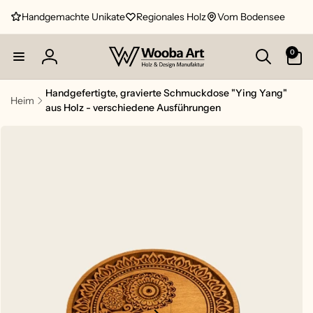
Direkt
zum
Handgemachte Unikate
Regionales Holz
Vom Bodensee
Inhalt
0
0
Artikel
Einloggen
Handgefertigte, gravierte Schmuckdose "Ying Yang"
Heim
aus Holz - verschiedene Ausführungen
uktinformationen
ngen