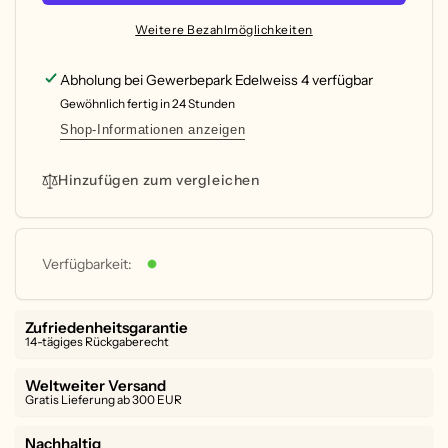
Schmuckdose
Yang&quot;
&quot;Ying
Weitere Bezahlmöglichkeiten
aus
Yang&quot;
Holz
aus
Abholung bei
Gewerbepark Edelweiss 4
verfügbar
-
Holz
verschiedene
Gewöhnlich fertig in 24 Stunden
-
Ausführungen
verschiedene
Shop-Informationen anzeigen
Ausführungen
Hinzufügen zum vergleichen
Verfügbarkeit:
Zufriedenheitsgarantie
14-tägiges Rückgaberecht
Weltweiter Versand
Gratis Lieferung ab 300 EUR
Nachhaltig