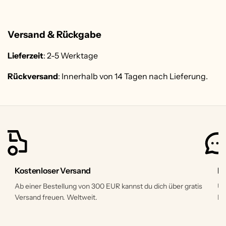
Versand & Rückgabe
Lieferzeit
: 2-5 Werktage
Rückversand
: Innerhalb von 14 Tagen nach Lieferung.
Kostenloser Versand
Ku
Ab einer Bestellung von 300 EUR kannst du dich über gratis
Un
Versand freuen. Weltweit.
Na